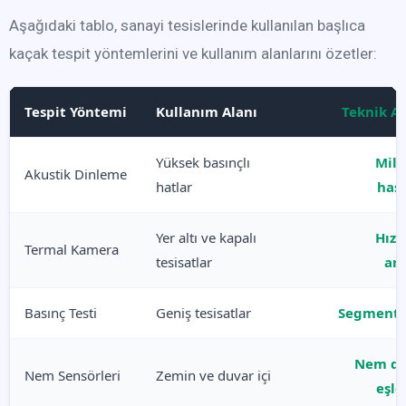
Aşağıdaki tablo, sanayi tesislerinde kullanılan başlıca
kaçak tespit yöntemlerini ve kullanım alanlarını özetler:
Tespit Yöntemi
Kullanım Alanı
Teknik Av
Yüksek basınçlı
Mili
Akustik Dinleme
hatlar
hass
Yer altı ve kapalı
Hızl
Termal Kamera
tesisatlar
ana
Basınç Testi
Geniş tesisatlar
Segment t
Nem da
Nem Sensörleri
Zemin ve duvar içi
eşle