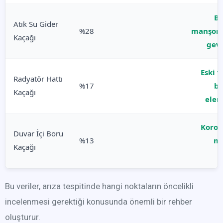
Ba
Atık Su Gider
%28
manşonl
Kaçağı
gev
Eski 
Radyatör Hattı
%17
ba
Kaçağı
elem
Koroz
Duvar İçi Boru
%13
me
Kaçağı
Bu veriler, arıza tespitinde hangi noktaların öncelikli
incelenmesi gerektiği konusunda önemli bir rehber
oluşturur.