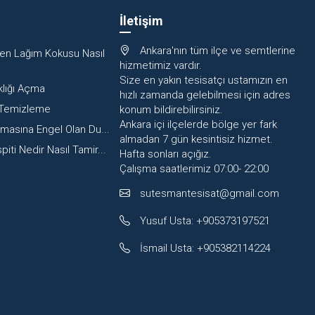
İletişim
Ankara'nın tüm ilçe ve semtlerine
en Lağım Kokusu Nasıl
hizmetimiz vardır.
Size en yakın tesisatçı ustamızın en
klığı Açma
hızlı zamanda gelebilmesi için adres
 Temizleme
konum bildirebilirsiniz.
Ankara içi ilçelerde bölge yer fark
nmasına Engel Olan Du...
almadan 7 gün kesintisiz hizmet.
iti Nedir Nasıl Tamir...
Hafta sonları açığız.
Çalışma saatlerimiz 07:00- 22:00
sutesmantesisat@gmail.com
Yusuf Usta: +905373197521
İsmail Usta: +905382114224