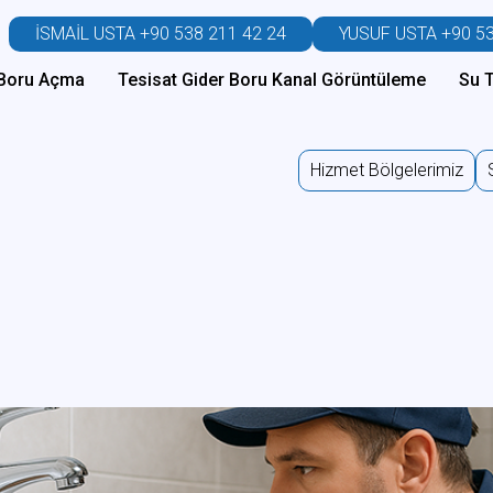
İSMAİL USTA +90 538 211 42 24
YUSUF USTA +90 53
r Boru Açma
Tesisat Gider Boru Kanal Görüntüleme
Su T
Hizmet Bölgelerimiz