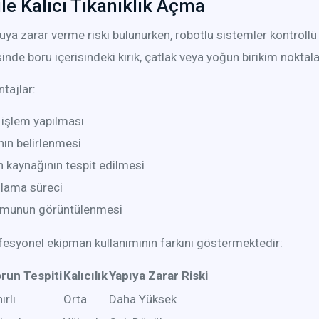
le Kalıcı Tıkanıklık Açma
a zarar verme riski bulunurken, robotlu sistemler kontrollü 
e boru içerisindeki kırık, çatlak veya yoğun birikim noktaları
tajlar:
işlem yapılması
nın belirlenmesi
n kaynağının tespit edilmesi
ulama süreci
rumunun görüntülenmesi
fesyonel ekipman kullanımının farkını göstermektedir:
run Tespiti
Kalıcılık
Yapıya Zarar Riski
ırlı
Orta
Daha Yüksek