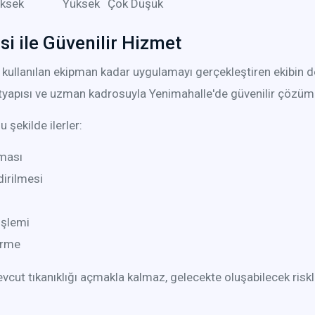
ksek
Yüksek
Çok Düşük
i ile Güvenilir Hizmet
 kullanılan ekipman kadar uygulamayı gerçekleştiren ekibin d
tyapısı ve uzman kadrosuyla Yenimahalle'de güvenilir çözüm
 şekilde ilerler:
lması
dirilmesi
işlemi
irme
vcut tıkanıklığı açmakla kalmaz, gelecekte oluşabilecek risk