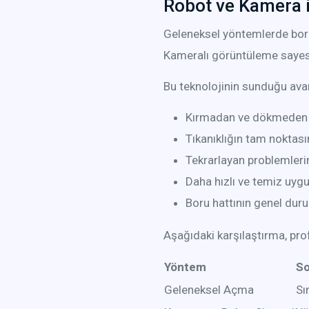
Robot ve Kamera i
Geleneksel yöntemlerde boruy
Kameralı görüntüleme sayesind
Bu teknolojinin sunduğu avan
Kırmadan ve dökmeden 
Tıkanıklığın tam noktası
Tekrarlayan problemleri
Daha hızlı ve temiz uyg
Boru hattının genel du
Aşağıdaki karşılaştırma, pro
Yöntem
So
Geleneksel Açma
Sın