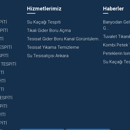
z
Hizmetlerimiz
Haberler
İTİ
Su Kaçağı Tespiti
Banyodan Gel
G...
PİTİ
Tıkalı Gider Boru Açma
Tuvalet Tıkanı
Tİ
Tesisat Gider Boru Kanal Görüntülem...
Kombi Petek
ESPİTİ
Tesisat Yıkama Temizleme
Peteklerin Isı
PİTİ
Su Tesisatçısı Ankara
Su Kaçağı Tesp
TESPİTİ
Tİ
İTİ
Tİ
ESPİTİ
PİTİ
İTİ
İTİ