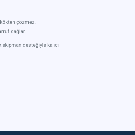
 kökten çözmez.
rruf sağlar.
k ekipman desteğiyle kalıcı