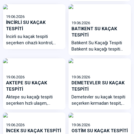
seçerken hızlı ulaş...
19.06.2026
İNCİRLİ SU KAÇAK
19.06.2026
TESPİTİ
BATIKENT SU KAÇAK
TESPİTİ
İncirli su kaçak tespiti
seçerken cihazlı kontrol,
Batıkent Su Kaçağı Tespiti
kırmadan nokta belirleme,
Batıkent su kaçağı tespiti
yazılı ra...
seçerken hasarsız tesp...
19.06.2026
19.06.2026
AKTEPE SU KAÇAK
DEMETEVLER SU KAÇAK
TESPİTİ
TESPİTİ
Aktepe su kaçağı tespiti
Demetevler su kaçak tespiti
seçerken hızlı ulaşım,
seçerken kırmadan tespit,
kırmadan lokalizasyon,
termal kamera, akustik
apartman dü...
dinleme, ...
19.06.2026
19.06.2026
İNCEK SU KAÇAK TESPİTİ
OSTİM SU KAÇAK TESPİTİ