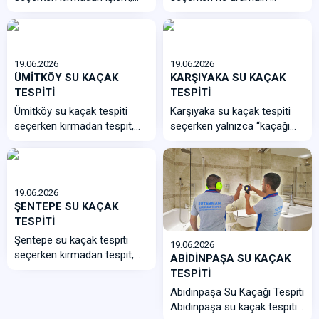
akustik dinleme, termal
Öncelik; kırmadan tespit
kontr...
cihazı, kıs...
19.06.2026
19.06.2026
ÜMİTKÖY SU KAÇAK
KARŞIYAKA SU KAÇAK
TESPİTİ
TESPİTİ
Ümitköy su kaçak tespiti
Karşıyaka su kaçak tespiti
seçerken kırmadan tespit,
seçerken yalnızca “kaçağı
bahçe sulama hattı...
buluyoruz” diy...
19.06.2026
ŞENTEPE SU KAÇAK
TESPİTİ
Şentepe su kaçak tespiti
19.06.2026
seçerken kırmadan tespit,
ABİDİNPAŞA SU KAÇAK
net arıza noktası, fotoğraflı
TESPİTİ
rapor...
Abidinpaşa Su Kaçağı Tespiti
Abidinpaşa su kaçak tespiti