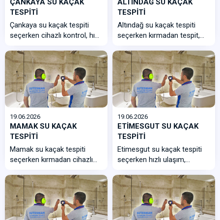
ÇANKAYA SU KAÇAK
ALTINDAĞ SU KAÇAK
TESPİTİ
TESPİTİ
Çankaya su kaçak tespiti
Altındağ su kaçak tespiti
seçerken cihazlı kontrol, hızlı
seçerken kırmadan tespit,
ulaşım, eski tesisat t...
cihazlı öl&cc...
19.06.2026
19.06.2026
MAMAK SU KAÇAK
ETİMESGUT SU KAÇAK
TESPİTİ
TESPİTİ
Mamak su kaçak tespiti
Etimesgut su kaçak tespiti
seçerken kırmadan cihazlı
seçerken hızlı ulaşım,
kontrol, apartman/site
kırmadan cihazlı tespit, net
tesisat tecr&u...
iş&cced...