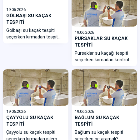
19.06.2026
GÖLBAŞI SU KAÇAK
TESPİTİ
Gölbaşı su kaçak tespiti
19.06.2026
seçerken kırmadan tespit
PURSAKLAR SU KAÇAK
yapabilen, bölgedeki villa...
TESPİTİ
Pursaklar su kaçağı tespiti
seçerken kırmadan kontrol
yapan ekip, cihazlı nokta
tespit...
19.06.2026
19.06.2026
ÇAYYOLU SU KAÇAK
BAĞLUM SU KAÇAK
TESPİTİ
TESPİTİ
Çayyolu su kaçak tespiti
Bağlum su kaçak tespiti
seçerken kırmadan işlem,
seçerken ne aramalı?