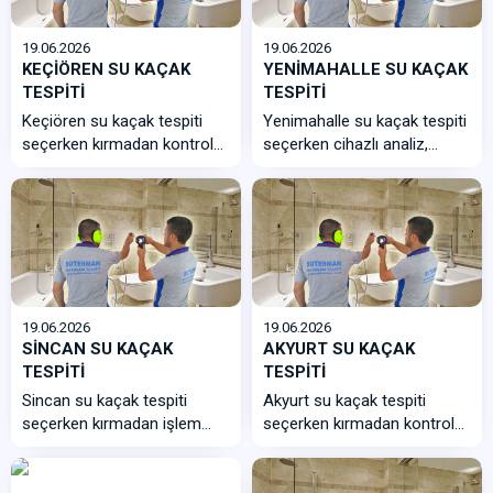
19.06.2026
19.06.2026
KEÇİÖREN SU KAÇAK
YENİMAHALLE SU KAÇAK
TESPİTİ
TESPİTİ
Keçiören su kaçak tespiti
Yenimahalle su kaçak tespiti
seçerken kırmadan kontrol
seçerken cihazlı analiz,
yapan, apartman tesisa...
noktasal tespit, hızlı servis
ve...
19.06.2026
19.06.2026
SİNCAN SU KAÇAK
AKYURT SU KAÇAK
TESPİTİ
TESPİTİ
Sincan su kaçak tespiti
Akyurt su kaçak tespiti
seçerken kırmadan işlem
seçerken kırmadan kontrol
yapabilen cihazlı ekip, konut
yapan, ilçe geneline hızlı ul...
ve sanay...