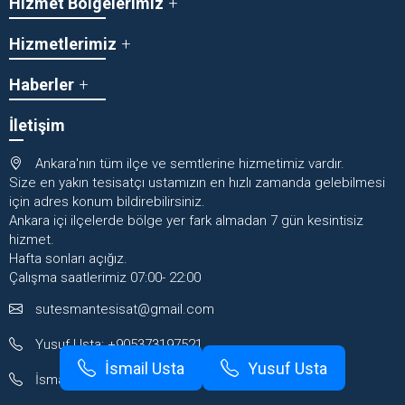
Hizmet Bölgelerimiz
Hizmetlerimiz
Haberler
İletişim
Ankara'nın tüm ilçe ve semtlerine hizmetimiz vardır.
Size en yakın tesisatçı ustamızın en hızlı zamanda gelebilmesi
için adres konum bildirebilirsiniz.
Ankara içi ilçelerde bölge yer fark almadan 7 gün kesintisiz
hizmet.
Hafta sonları açığız.
Çalışma saatlerimiz 07:00- 22:00
sutesmantesisat@gmail.com
Yusuf Usta: +905373197521
İsmail Usta
Yusuf Usta
İsmail Usta: +905382114224