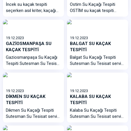
İncek su kaçak tespiti
Ostim Su Kaçağı Tespiti
seçerken asıl kriter, kaçağı
OSTİM su kaçak tespiti
bulurken villanın zeminine,...
seçerken hızlı ulaşım,
end&uu...
19.12.2023
19.12.2023
GAZİOSMANPAŞA SU
BALGAT SU KAÇAK
KAÇAK TESPİTİ
TESPİTİ
Gaziosmanpaşa Su Kaçağı
Balgat Su Kaçağı Tespiti
Tespiti Sutesman Su Tesisat
Sutesman Su Tesisat servisi
servisi olarak uzman
olarak uzman ekibimiz ile 7
ekibimiz ile 7 g&...
gün ...
19.12.2023
19.12.2023
DİKMEN SU KAÇAK
KALABA SU KAÇAK
TESPİTİ
TESPİTİ
Dikmen Su Kaçağı Tespiti
Kalaba Su Kaçağı Tespiti
Sutesman Su Tesisat servisi
Sutesman Su Tesisat servisi
olarak uzman ekibimiz ile 7
olarak uzman ekibimiz ile 7
gün ...
gün ...