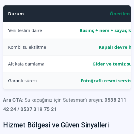
Durum
Önerilen K
Yeni teslim daire
Basınç + nem + sayaç ko
Kombi su eksiltme
Kapalı devre ha
Alt kata damlama
Gider ve temiz su
Garanti süreci
Fotoğraflı resmi servis
Ara CTA:
Su kaçağınız için Sutesman’ı arayın:
0538 211
42 24 / 0537 319 75 21
Hizmet Bölgesi ve Güven Sinyalleri